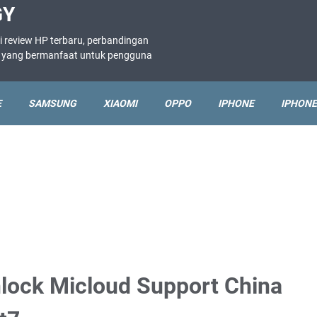
GY
i review HP terbaru, perbandingan
ne yang bermanfaat untuk pengguna
E
SAMSUNG
XIAOMI
OPPO
IPHONE
IPHONE
lock Micloud Support China