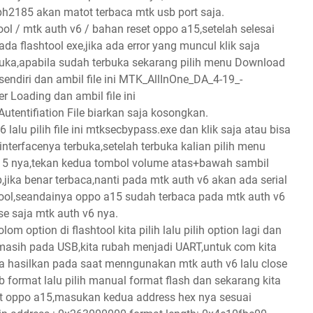
cph2185 akan matot terbaca mtk usb port saja.
tool / mtk auth v6 / bahan reset oppo a15,setelah selesai
pada flashtool exe,jika ada error yang muncul klik saja
rbuka,apabila sudah terbuka sekarang pilih menu Download
 sendiri dan ambil file ini MTK_AllInOne_DA_4-19_-
r Loading dan ambil file ini
tentifiation File biarkan saja kosongkan.
 lalu pilih file ini mtksecbypass.exe dan klik saja atau bisa
nterfacenya terbuka,setelah terbuka kalian pilih menu
a15 nya,tekan kedua tombol volume atas+bawah sambil
jika benar terbaca,nanti pada mtk auth v6 akan ada serial
ool,seandainya oppo a15 sudah terbaca pada mtk auth v6
se saja mtk auth v6 nya.
lom option di flashtool kita pilih lalu pilih option lagi dan
l masih pada USB,kita rubah menjadi UART,untuk com kita
ta hasilkan pada saat menngunakan mtk auth v6 lalu close
ab format lalu pilih manual format flash dan sekarang kita
set oppo a15,masukan kedua address hex nya sesuai