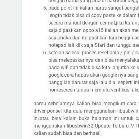
dengan nama yang ada di flashtool begg
pada point ini kalian harus sangat-sangat
length tidak bisa di copy paste ke dalam
secara manual dengan cermat,jika kurang 
saja,dipastikan oppo a15 kalian akan me
saja,maka dari itu pastikan lagi beggin 
notepad lali klik saja Start dan tunggu s
setelah selesai proses reset pola / pin 
bisa melepaskannya dan bisa menyalakan
pada wifi dan tidak bisa kita lanjutka ke
google,cara hapus akun google nya sang
panggilan darurat saja lalu dial seperti
homescreen tanpa meminta verifikasi ak
namu sebelumnya kalian bisa mengikuti cara y
driver ponsel kita dulu menggunakan libusbwi
ini,atau bisa kalain buka halaman ini untuk 
menggunakan libusbwin32 Update Terbaru MTK
kalian sudah bisa dan berhasil.