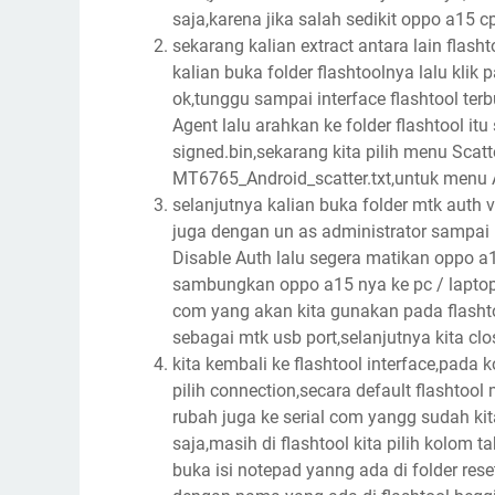
saja,karena jika salah sedikit oppo a15 
sekarang kalian extract antara lain flash
kalian buka folder flashtoolnya lalu klik 
ok,tunggu sampai interface flashtool te
Agent lalu arahkan ke folder flashtool itu
signed.bin,sekarang kita pilih menu Scatte
MT6765_Android_scatter.txt,untuk menu Au
selanjutnya kalian buka folder mtk auth v6
juga dengan un as administrator sampai i
Disable Auth lalu segera matikan oppo 
sambungkan oppo a15 nya ke pc / laptop,
com yang akan kita gunakan pada flasht
sebagai mtk usb port,selanjutnya kita clo
kita kembali ke flashtool interface,pada ko
pilih connection,secara default flashtoo
rubah juga ke serial com yangg sudah ki
saja,masih di flashtool kita pilih kolom t
buka isi notepad yanng ada di folder re