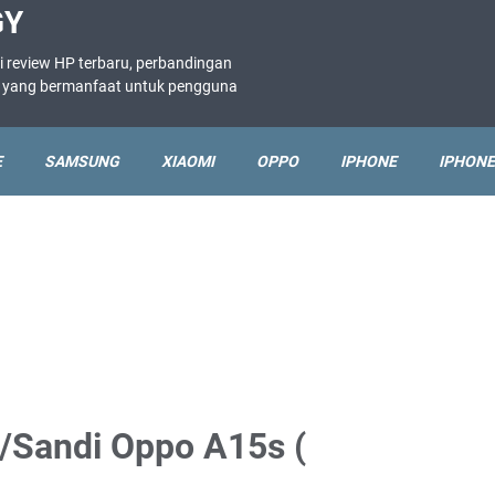
GY
i review HP terbaru, perbandingan
ne yang bermanfaat untuk pengguna
E
SAMSUNG
XIAOMI
OPPO
IPHONE
IPHONE
/Sandi Oppo A15s (