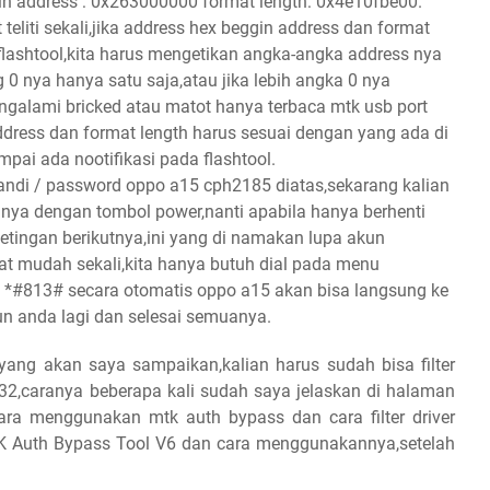
in address : 0x263000000 format length: 0x4e10fbe00.
 teliti sekali,jika address hex beggin address dan format
 flashtool,kita harus mengetikan angka-angka address nya
0 nya hanya satu saja,atau jika lebih angka 0 nya
ngalami bricked atau matot hanya terbaca mtk usb port
address dan format length harus sesuai dengan yang ada di
ampai ada nootifikasi pada flashtool.
/ sandi / password oppo a15 cph2185 diatas,sekarang kalian
ya dengan tombol power,nanti apabila hanya berhenti
 setingan berikutnya,ini yang di namakan lupa akun
at mudah sekali,kita hanya butuh dial pada menu
 ini *#813# secara otomatis oppo a15 akan bisa langsung ke
un anda lagi dan selesai semuanya.
ang akan saya sampaikan,kalian harus sudah bisa filter
n32,caranya beberapa kali sudah saya jelaskan di halaman
cara menggunakan mtk auth bypass dan cara filter driver
 Auth Bypass Tool V6 dan cara menggunakannya,setelah