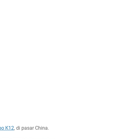
po K12
, di pasar China.