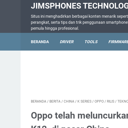
JIMSPHONES TECHNOLO
Situs ini menghadirkan berbagai konten menarik sepert
perangkat, serta tips dan trik penggunaan smartpho
pemula hingga profesional.
BERANDA
DRIVER
TOOLS
FIRMWAR
BERANDA
/
BERITA
/
CHINA
/
K SERIES
/
OPPO
/
RILIS
/
TEKNO
Oppo telah meluncurkan