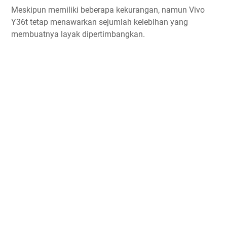
Meskipun memiliki beberapa kekurangan, namun Vivo
Y36t tetap menawarkan sejumlah kelebihan yang
membuatnya layak dipertimbangkan.