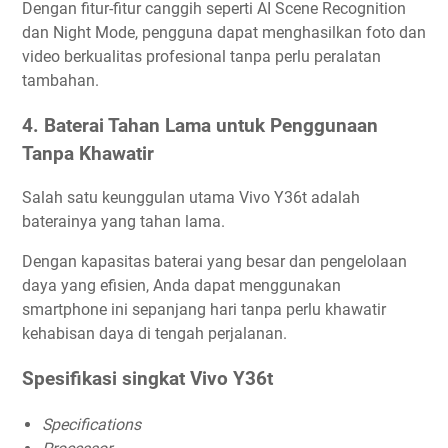
Dengan fitur-fitur canggih seperti AI Scene Recognition
dan Night Mode, pengguna dapat menghasilkan foto dan
video berkualitas profesional tanpa perlu peralatan
tambahan.
4. Baterai Tahan Lama untuk Penggunaan
Tanpa Khawatir
Salah satu keunggulan utama Vivo Y36t adalah
baterainya yang tahan lama.
Dengan kapasitas baterai yang besar dan pengelolaan
daya yang efisien, Anda dapat menggunakan
smartphone ini sepanjang hari tanpa perlu khawatir
kehabisan daya di tengah perjalanan.
Spesifikasi singkat Vivo Y36t
Specifications