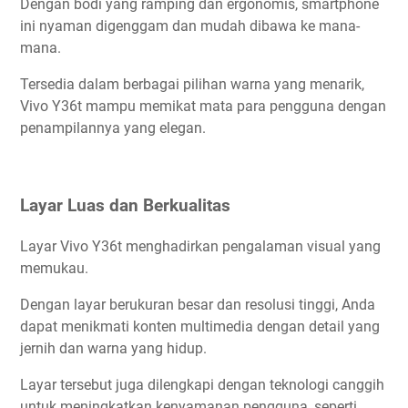
Dengan bodi yang ramping dan ergonomis, smartphone
ini nyaman digenggam dan mudah dibawa ke mana-
mana.
Tersedia dalam berbagai pilihan warna yang menarik,
Vivo Y36t mampu memikat mata para pengguna dengan
penampilannya yang elegan.
Layar Luas dan Berkualitas
Layar Vivo Y36t menghadirkan pengalaman visual yang
memukau.
Dengan layar berukuran besar dan resolusi tinggi, Anda
dapat menikmati konten multimedia dengan detail yang
jernih dan warna yang hidup.
Layar tersebut juga dilengkapi dengan teknologi canggih
untuk meningkatkan kenyamanan pengguna, seperti