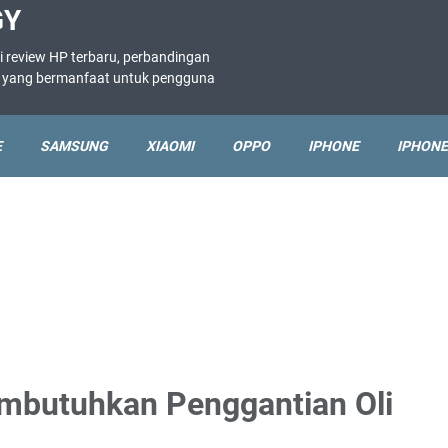
GY
i review HP terbaru, perbandingan
ne yang bermanfaat untuk pengguna
E
SAMSUNG
XIAOMI
OPPO
IPHONE
IPHONE
mbutuhkan Penggantian Oli