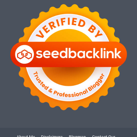
About Me
Disclaimers
Blogmap
Contact Our