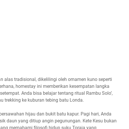
 alas tradisional, dikelilingi oleh ornamen kuno seperti
ederhana, homestay ini memberikan kesempatan langka
tempat. Anda bisa belajar tentang ritual Rambu Solo’,
u trekking ke kuburan tebing batu Londa.
h persawahan hijau dan bukit batu kapur. Pagi hari, Anda
ik daun yang ditiup angin pegunungan. Kete Kesu bukan
bang memahami filosofi hidup suku Toraja yang