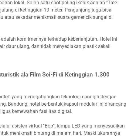
ahan lokal. Salah satu spot paling ikonik adalah "Tree
julang di ketinggian 10 meter. Pengunjung juga bisa
 atau sekadar menikmati suara gemericik sungai di
alah komitmennya terhadap keberlanjutan. Hotel ini
r daur ulang, dan tidak menyediakan plastik sekali
ristik ala Film Sci-Fi di Ketinggian 1.300
hotel" yang menggabungkan teknologi canggih dengan
g, Bandung, hotel berbentuk kapsul modular ini dirancang
aligus kemewahan fasilitas digital.
elalui asisten virtual "Bob", lampu LED yang menyesuaikan
ntuk menikmati bintang di malam hari. Meski ukurannya