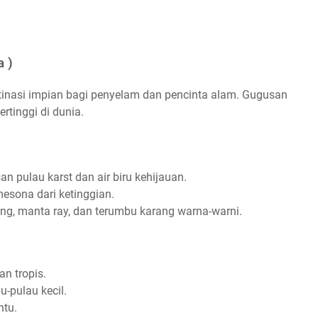
a )
stinasi impian bagi penyelam dan pencinta alam. Gugusan
ertinggi di dunia.
an pulau karst dan air biru kehijauan.
esona dari ketinggian.
ang, manta ray, dan terumbu karang warna-warni.
kan tropis.
u-pulau kecil.
antu.