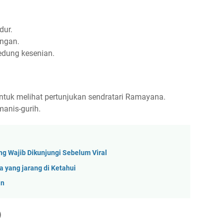
udur.
ongan.
gedung kesenian.
untuk melihat pertunjukan sendratari Ramayana.
 manis-gurih.
ng Wajib Dikunjungi Sebelum Viral
a yang jarang di Ketahui
an
)